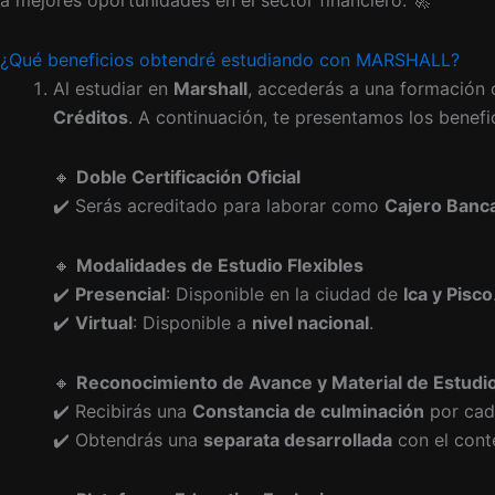
a mejores oportunidades en el sector financiero. 🚀
¿Qué beneficios obtendré estudiando con MARSHALL?
Al estudiar en
Marshall
, accederás a una formación 
Créditos
. A continuación, te presentamos los benefi
🔸
Doble Certificación Oficial
✔️ Serás acreditado para laborar como
Cajero Banca
🔸
Modalidades de Estudio Flexibles
✔️
Presencial
: Disponible en la ciudad de
Ica y Pisco
✔️
Virtual
: Disponible a
nivel nacional
.
🔸
Reconocimiento de Avance y Material de Estudi
✔️ Recibirás una
Constancia de culminación
por cad
✔️ Obtendrás una
separata desarrollada
con el cont