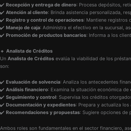
✔️
Recepción y entrega de dinero
: Procesa depósitos, ret
✔️
Atención al cliente
: Brinda asistencia personalizada, re
✔️
Registro y control de operaciones
: Mantiene registros 
✔️
Manejo de caja
: Administra el efectivo en la sucursal, 
✔️
Promoción de productos bancarios
: Informa a los clie
🔸
Analista de Créditos
Un
Analista de Créditos
evalúa la viabilidad de los présta
son:
✔️
Evaluación de solvencia
: Analiza los antecedentes finan
✔️
Análisis financiero
: Examina la situación económica de e
✔️
Seguimiento y control
: Supervisa los créditos otorgad
✔️
Documentación y expedientes
: Prepara y actualiza lo
✔️
Recomendaciones y propuestas
: Sugiere opciones de p
Ambos roles son fundamentales en el sector financiero, aseg