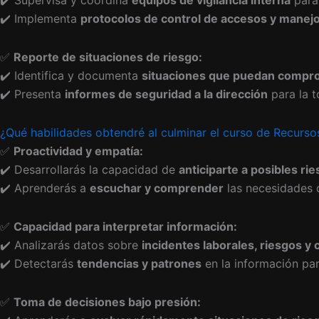
✔️ Supervisa y coordina
equipos de vigilancia interna
para 
✔️ Implementa
protocolos de control de accesos y manejo
✅
Reporte de situaciones de riesgo:
✔️ Identifica y documenta
situaciones que puedan compro
✔️ Presenta
informes de seguridad a la dirección
para la t
¿Qué habilidades obtendré al culminar el curso de Recur
✅
Proactividad y empatía:
✔️ Desarrollarás la capacidad de
anticiparte a posibles ri
✔️ Aprenderás a
escuchar y comprender
las necesidades d
✅
Capacidad para interpretar información:
✔️ Analizarás datos sobre
incidentes laborales, riesgos y 
✔️ Detectarás
tendencias y patrones
en la información par
✅
Toma de decisiones bajo presión: