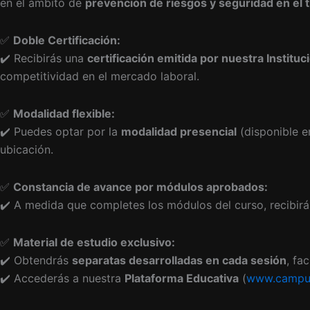
en el ámbito de
prevención de riesgos y seguridad en el 
✅
Doble Certificación:
✔️ Recibirás una
certificación emitida por nuestra Instituc
competitividad en el mercado laboral.
✅
Modalidad flexible:
✔️ Puedes optar por la
modalidad presencial
(disponible e
ubicación.
✅
Constancia de avance por módulos aprobados:
✔️ A medida que completes los módulos del curso, recibir
✅
Material de estudio exclusivo:
✔️ Obtendrás
separatas desarrolladas en cada sesión
, fa
✔️ Accederás a nuestra
Plataforma Educativa
(
www.campus