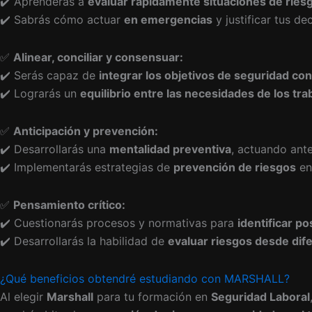
✔️ Aprenderás a
evaluar rápidamente situaciones de ries
✔️ Sabrás cómo actuar
en emergencias
y justificar tus d
✅
Alinear, conciliar y consensuar:
✔️ Serás capaz de
integrar los objetivos de seguridad con
✔️ Lograrás un
equilibrio entre las necesidades de los tr
✅
Anticipación y prevención:
✔️ Desarrollarás una
mentalidad preventiva
, actuando ante
✔️ Implementarás estrategias de
prevención de riesgos
en 
✅
Pensamiento crítico:
✔️ Cuestionarás procesos y normativas para
identificar po
✔️ Desarrollarás la habilidad de
evaluar riesgos desde dif
¿Qué beneficios obtendré estudiando con MARSHALL?
Al elegir
Marshall
para tu formación en
Seguridad Laboral