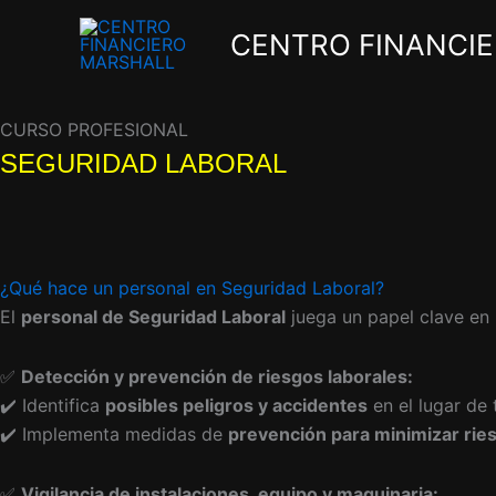
Ir
CENTRO FINANCI
al
contenido
CURSO PROFESIONAL
SEGURIDAD LABORAL
¿Qué hace un personal en Seguridad Laboral?
El
personal de Seguridad Laboral
juega un papel clave en l
✅
Detección y prevención de riesgos laborales:
✔️ Identifica
posibles peligros y accidentes
en el lugar de 
✔️ Implementa medidas de
prevención para minimizar rie
✅
Vigilancia de instalaciones, equipo y maquinaria: