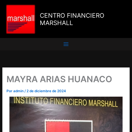
Ir
al
CENTRO FINANCIERO
contenido
MARSHALL
MAYRA ARIAS HUANACO
Por
admin
/
2 de diciembre de 2024